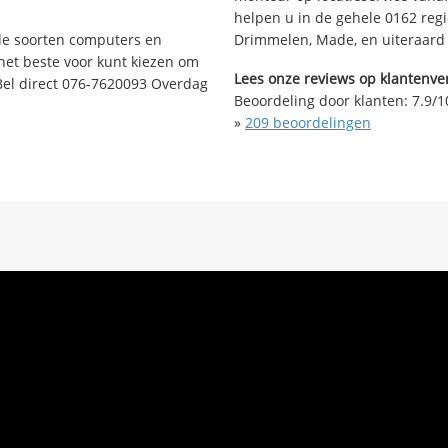
helpen u in de gehele 0162 reg
nde soorten computers en
Drimmelen, Made, en uiteraard
 het beste voor kunt kiezen om
Lees onze reviews op klantenver
Bel direct 076-7620093 Overdag
Beoordeling door klanten:
7.9
/
1
»
209
beoordelingen