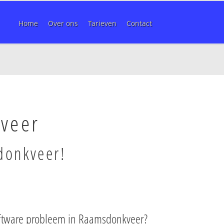
Home
Over ons
Tarieven
Contact
veer
donkveer!
oftware probleem in Raamsdonkveer?