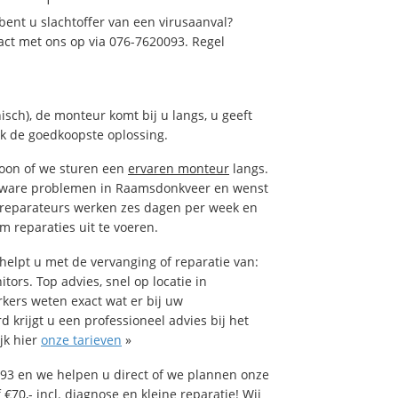
ent u slachtoffer van een virusaanval?
act met ons op via 076-7620093. Regel
isch), de monteur komt bij u langs, u geeft
ak de goedkoopste oplossing.
foon of we sturen een
ervaren monteur
langs.
tware problemen in Raamsdonkveer en wenst
rreparateurs werken zes dagen per week en
om reparaties uit te voeren.
lpt u met de vervanging of reparatie van:
tors. Top advies, snel op locatie in
rs weten exact wat er bij uw
 krijgt u een professioneel advies bij het
jk hier
onze tarieven
»
93 en we helpen u direct of we plannen onze
€70,- incl. diagnose en kleine reparatie! Wij