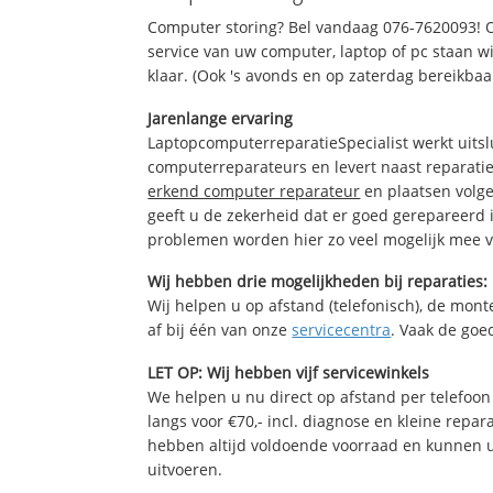
Computer storing? Bel vandaag 076-7620093! 
service van uw computer, laptop of pc staan wi
klaar. (Ook 's avonds en op zaterdag bereikbaa
Jarenlange ervaring
LaptopcomputerreparatieSpecialist werkt uitsl
computerreparateurs en levert naast reparatie
erkend computer reparateur
en plaatsen volg
geeft u de zekerheid dat er goed gerepareerd 
problemen worden hier zo veel mogelijk mee 
Wij hebben drie mogelijkheden bij reparaties:
Wij helpen u op afstand (telefonisch), de monte
af bij één van onze
servicecentra
. Vaak de goe
LET OP: Wij hebben vijf servicewinkels
We helpen u nu direct op afstand per telefoon 
langs voor €70,- incl. diagnose en kleine repa
hebben altijd voldoende voorraad en kunnen 
uitvoeren.