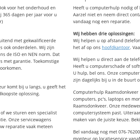
Ook voor het onderhoud en
Heeft u computerhulp nodig of b
j 365 dagen per jaar voor u
Aarzel niet en neem direct cont
r)
vandaag nog een reparatie.
Wij hebben drie oplossingen:
uitend met gekwalificeerde
Wij helpen u op afstand (telefon
s ook onderdelen. Wij zijn
het af op ons
hoofdkantoor
. Va
ens de ISO en NEN norm. Dat
Wij helpen u direct aan de tele
is met garantie. Toekomstige
Heeft u computerschade of sof
voorkomen.
U hulp, bel ons. Onze compute
zijn dagelijks bij u in de buurt 
ur komt bij u langs, u geeft het
Computerhulp Raamsdonkveer he
dkoopste oplossing.
computers, pc's, laptops en moni
Raamsdonkveer. Onze medewerke
of we sturen een specialist
computersysteem past. Uiteraard
ratie. Onze servicewagens
maken van de juiste keuze. Beki
uw reparatie vaak meteen
Bel vandaag nog met 076-76200
monteur op locatieservice vanaf 