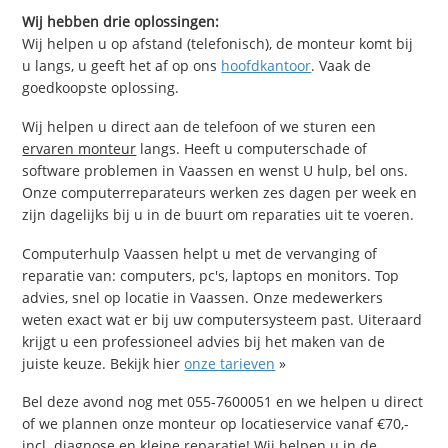
Wij hebben drie oplossingen:
Wij helpen u op afstand (telefonisch), de monteur komt bij
u langs, u geeft het af op ons
hoofdkantoor
. Vaak de
goedkoopste oplossing.
Wij helpen u direct aan de telefoon of we sturen een
ervaren monteur
langs. Heeft u computerschade of
software problemen in Vaassen en wenst U hulp, bel ons.
Onze computerreparateurs werken zes dagen per week en
zijn dagelijks bij u in de buurt om reparaties uit te voeren.
Computerhulp Vaassen helpt u met de vervanging of
reparatie van: computers, pc's, laptops en monitors. Top
advies, snel op locatie in Vaassen. Onze medewerkers
weten exact wat er bij uw computersysteem past. Uiteraard
krijgt u een professioneel advies bij het maken van de
juiste keuze. Bekijk hier
onze tarieven
»
Bel deze avond nog met 055-7600051 en we helpen u direct
of we plannen onze monteur op locatieservice vanaf €70,-
incl. diagnose en kleine reparatie! Wij helpen u in de