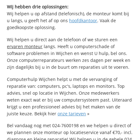
Wij hebben drie oplossingen:
Wij helpen u op afstand (telefonisch), de monteur komt bij
u langs, u geeft het af op ons
hoofdkantoor
. Vaak de
goedkoopste oplossing.
Wij helpen u direct aan de telefoon of we sturen een
ervaren monteur
langs. Heeft u computerschade of
software problemen in Wijchen en wenst U hulp, bel ons.
Onze computerreparateurs werken zes dagen per week en
zijn dagelijks bij u in de buurt om reparaties uit te voeren.
Computerhulp Wijchen helpt u met de vervanging of
reparatie van: computers, pc's, laptops en monitors. Top
advies, snel op locatie in Wijchen. Onze medewerkers
weten exact wat er bij uw computersysteem past. Uiteraard
krijgt u een professioneel advies bij het maken van de
juiste keuze. Bekijk hier
onze tarieven
»
Bel vandaag nog met 024-7600198 en we helpen u direct of
we plannen onze monteur op locatieservice vanaf €70,- incl.
diagnose en kleine reparatie! Wij helpen u in de gehele 024