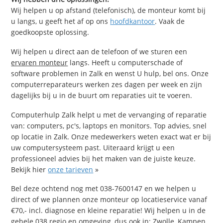
Wij helpen u op afstand (telefonisch), de monteur komt bij
u langs, u geeft het af op ons
hoofdkantoor
. Vaak de
goedkoopste oplossing.
Wij helpen u direct aan de telefoon of we sturen een
ervaren monteur
langs. Heeft u computerschade of
software problemen in Zalk en wenst U hulp, bel ons. Onze
computerreparateurs werken zes dagen per week en zijn
dagelijks bij u in de buurt om reparaties uit te voeren.
Computerhulp Zalk helpt u met de vervanging of reparatie
van: computers, pc's, laptops en monitors. Top advies, snel
op locatie in Zalk. Onze medewerkers weten exact wat er bij
uw computersysteem past. Uiteraard krijgt u een
professioneel advies bij het maken van de juiste keuze.
Bekijk hier
onze tarieven
»
Bel deze ochtend nog met 038-7600147 en we helpen u
direct of we plannen onze monteur op locatieservice vanaf
€70,- incl. diagnose en kleine reparatie! Wij helpen u in de
gehele 038 regio en omgeving, dus ook in: Zwolle, Kampen,