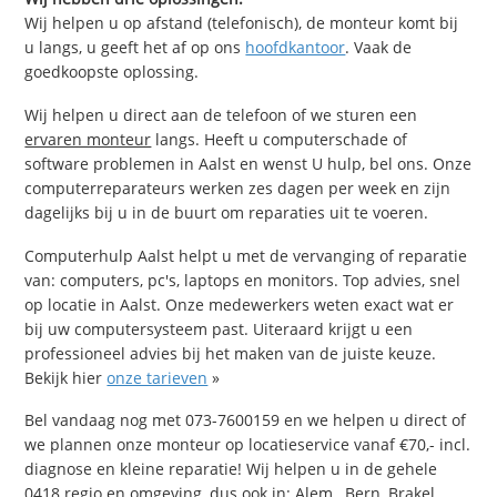
Wij helpen u op afstand (telefonisch), de monteur komt bij
u langs, u geeft het af op ons
hoofdkantoor
. Vaak de
goedkoopste oplossing.
Wij helpen u direct aan de telefoon of we sturen een
ervaren monteur
langs. Heeft u computerschade of
software problemen in Aalst en wenst U hulp, bel ons. Onze
computerreparateurs werken zes dagen per week en zijn
dagelijks bij u in de buurt om reparaties uit te voeren.
Computerhulp Aalst helpt u met de vervanging of reparatie
van: computers, pc's, laptops en monitors. Top advies, snel
op locatie in Aalst. Onze medewerkers weten exact wat er
bij uw computersysteem past. Uiteraard krijgt u een
professioneel advies bij het maken van de juiste keuze.
Bekijk hier
onze tarieven
»
Bel vandaag nog met 073-7600159 en we helpen u direct of
we plannen onze monteur op locatieservice vanaf €70,- incl.
diagnose en kleine reparatie! Wij helpen u in de gehele
0418 regio en omgeving, dus ook in: Alem , Bern, Brakel,