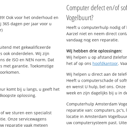
Computer defect en/of so
Vogelbuurt?
939! Ook voor het onderhoud en
j 365 dagen per jaar voor u
Heeft u computerhulp nodig of b
r)
Aarzel niet en neem direct cont
vandaag nog een reparatie.
uitend met gekwalificeerde
Wij hebben drie oplossingen:
s ook onderdelen. Wij zijn
Wij helpen u op afstand (telefon
ens de ISO en NEN norm. Dat
het af op ons
hoofdkantoor
. Va
is met garantie. Toekomstige
voorkomen.
Wij helpen u direct aan de tele
Heeft u computerschade of sof
en wenst U hulp, bel ons. Onz
ur komt bij u langs, u geeft het
week en zijn dagelijks bij u in 
dkoopste oplossing.
Computerhulp Amsterdam Vogelb
reparatie van: computers, pc's, 
of we sturen een specialist
locatie in Amsterdam Vogelbuur
ratie. Onze servicewagens
uw computersysteem past. Uitera
uw reparatie vaak meteen