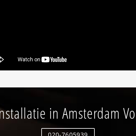
nstallatie in Amsterdam V
020-7605939