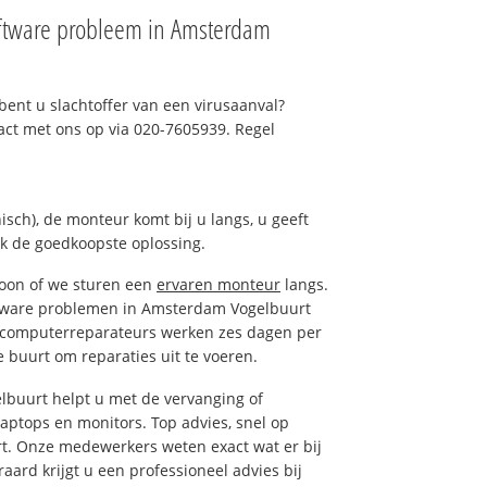
ftware probleem in Amsterdam
ent u slachtoffer van een virusaanval?
act met ons op via 020-7605939. Regel
isch), de monteur komt bij u langs, u geeft
ak de goedkoopste oplossing.
foon of we sturen een
ervaren monteur
langs.
tware problemen in Amsterdam Vogelbuurt
e computerreparateurs werken zes dagen per
de buurt om reparaties uit te voeren.
uurt helpt u met de vervanging of
laptops en monitors. Top advies, snel op
t. Onze medewerkers weten exact wat er bij
ard krijgt u een professioneel advies bij