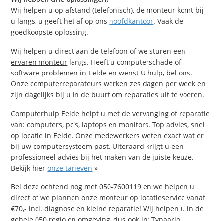
Wij helpen u op afstand (telefonisch), de monteur komt bij
u langs, u geeft het af op ons
hoofdkantoor
. Vaak de
goedkoopste oplossing.
Wij helpen u direct aan de telefoon of we sturen een
ervaren monteur
langs. Heeft u computerschade of
software problemen in Eelde en wenst U hulp, bel ons.
Onze computerreparateurs werken zes dagen per week en
zijn dagelijks bij u in de buurt om reparaties uit te voeren.
Computerhulp Eelde helpt u met de vervanging of reparatie
van: computers, pc's, laptops en monitors. Top advies, snel
op locatie in Eelde. Onze medewerkers weten exact wat er
bij uw computersysteem past. Uiteraard krijgt u een
professioneel advies bij het maken van de juiste keuze.
Bekijk hier
onze tarieven
»
Bel deze ochtend nog met 050-7600119 en we helpen u
direct of we plannen onze monteur op locatieservice vanaf
€70,- incl. diagnose en kleine reparatie! Wij helpen u in de
gehele 050 regio en omgeving, dus ook in: Tynaarlo,