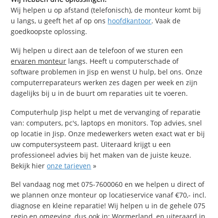
Wij helpen u op afstand (telefonisch), de monteur komt bij
u langs, u geeft het af op ons
hoofdkantoor
. Vaak de
goedkoopste oplossing.
Wij helpen u direct aan de telefoon of we sturen een
ervaren monteur
langs. Heeft u computerschade of
software problemen in Jisp en wenst U hulp, bel ons. Onze
computerreparateurs werken zes dagen per week en zijn
dagelijks bij u in de buurt om reparaties uit te voeren.
Computerhulp Jisp helpt u met de vervanging of reparatie
van: computers, pc's, laptops en monitors. Top advies, snel
op locatie in Jisp. Onze medewerkers weten exact wat er bij
uw computersysteem past. Uiteraard krijgt u een
professioneel advies bij het maken van de juiste keuze.
Bekijk hier
onze tarieven
»
Bel vandaag nog met 075-7600060 en we helpen u direct of
we plannen onze monteur op locatieservice vanaf €70,- incl.
diagnose en kleine reparatie! Wij helpen u in de gehele 075
regio en omgeving, dus ook in: Wormerland, en uiteraard in