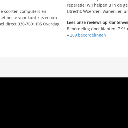
reparatie! Wij helpen u in de ge
nde soorten computers en
Utrecht, Woerden, Vianen, en u
 het beste voor kunt kiezen om
Lees onze reviews op klantenver
Bel direct 030-7601105 Overdag
Beoordeling door klanten:
7.9
/
1
»
209
beoordelingen