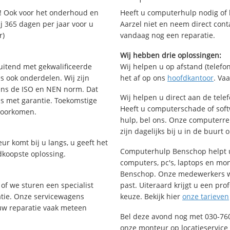
! Ook voor het onderhoud en
Heeft u computerhulp nodig of b
j 365 dagen per jaar voor u
Aarzel niet en neem direct cont
r)
vandaag nog een reparatie.
Wij hebben drie oplossingen:
uitend met gekwalificeerde
Wij helpen u op afstand (telefon
s ook onderdelen. Wij zijn
het af op ons
hoofdkantoor
. Va
ens de ISO en NEN norm. Dat
Wij helpen u direct aan de tele
is met garantie. Toekomstige
Heeft u computerschade of sof
voorkomen.
hulp, bel ons. Onze computerr
zijn dagelijks bij u in de buurt 
ur komt bij u langs, u geeft het
Computerhulp Benschop helpt u
dkoopste oplossing.
computers, pc's, laptops en moni
Benschop. Onze medewerkers w
of we sturen een specialist
past. Uiteraard krijgt u een pro
ratie. Onze servicewagens
keuze. Bekijk hier
onze tarieven
uw reparatie vaak meteen
Bel deze avond nog met 030-76
onze monteur op locatieservice 