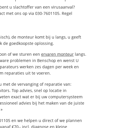
ent u slachtoffer van een virusaanval?
act met ons op via 030-7601105. Regel
isch), de monteur komt bij u langs, u geeft
ak de goedkoopste oplossing.
foon of we sturen een
ervaren monteur
langs.
tware problemen in Benschop en wenst U
eparateurs werken zes dagen per week en
om reparaties uit te voeren.
 met de vervanging of reparatie van:
tors. Top advies, snel op locatie in
eten exact wat er bij uw computersysteem
fessioneel advies bij het maken van de juiste
»
01105 en we helpen u direct of we plannen
vanaf €70,- incl. diagnose en kleine