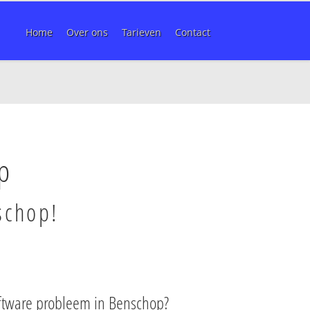
Home
Over ons
Tarieven
Contact
p
schop!
ftware probleem in Benschop?