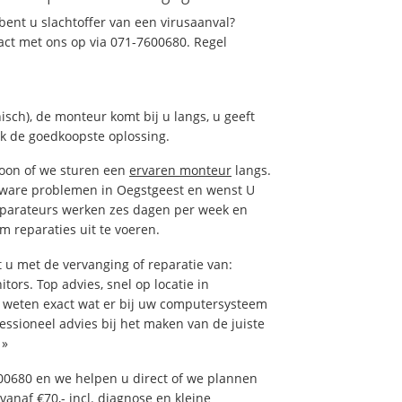
ent u slachtoffer van een virusaanval?
act met ons op via 071-7600680. Regel
isch), de monteur komt bij u langs, u geeft
ak de goedkoopste oplossing.
foon of we sturen een
ervaren monteur
langs.
tware problemen in Oegstgeest en wenst U
eparateurs werken zes dagen per week en
om reparaties uit te voeren.
u met de vervanging of reparatie van:
tors. Top advies, snel op locatie in
weten exact wat er bij uw computersysteem
fessioneel advies bij het maken van de juiste
»
00680 en we helpen u direct of we plannen
vanaf €70,- incl. diagnose en kleine