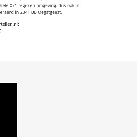
ehele 071 regio en omgeving, dus ook in:
iteraard in 2341 BB Oegstgeest.
tellen.nl:
0