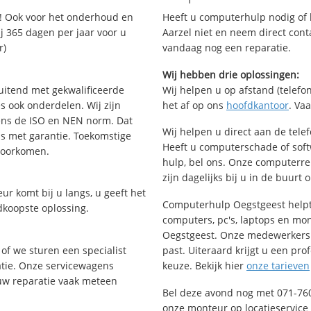
! Ook voor het onderhoud en
Heeft u computerhulp nodig of b
j 365 dagen per jaar voor u
Aarzel niet en neem direct cont
r)
vandaag nog een reparatie.
Wij hebben drie oplossingen:
uitend met gekwalificeerde
Wij helpen u op afstand (telefon
s ook onderdelen. Wij zijn
het af op ons
hoofdkantoor
. Va
ens de ISO en NEN norm. Dat
Wij helpen u direct aan de tele
is met garantie. Toekomstige
Heeft u computerschade of sof
voorkomen.
hulp, bel ons. Onze computerr
zijn dagelijks bij u in de buurt 
ur komt bij u langs, u geeft het
Computerhulp Oegstgeest helpt 
dkoopste oplossing.
computers, pc's, laptops en moni
Oegstgeest. Onze medewerkers 
of we sturen een specialist
past. Uiteraard krijgt u een pro
ratie. Onze servicewagens
keuze. Bekijk hier
onze tarieven
uw reparatie vaak meteen
Bel deze avond nog met 071-76
onze monteur op locatieservice 