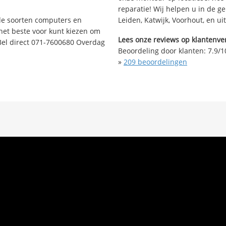
reparatie! Wij helpen u in de g
nde soorten computers en
Leiden, Katwijk, Voorhout, en u
 het beste voor kunt kiezen om
Lees onze reviews op klantenver
Bel direct 071-7600680 Overdag
Beoordeling door klanten:
7.9
/
1
»
209
beoordelingen