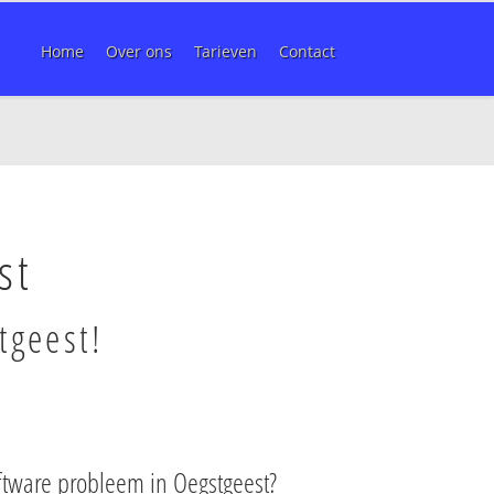
Home
Over ons
Tarieven
Contact
st
tgeest!
ftware probleem in Oegstgeest?