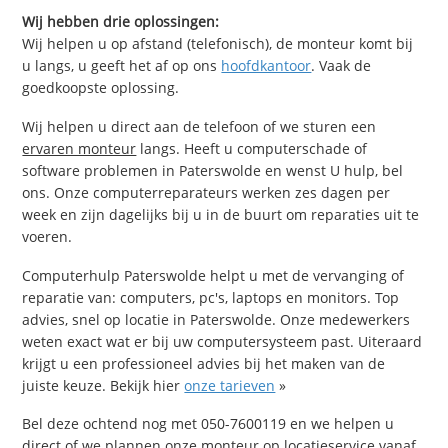
Wij hebben drie oplossingen:
Wij helpen u op afstand (telefonisch), de monteur komt bij
u langs, u geeft het af op ons
hoofdkantoor
. Vaak de
goedkoopste oplossing.
Wij helpen u direct aan de telefoon of we sturen een
ervaren monteur
langs. Heeft u computerschade of
software problemen in Paterswolde en wenst U hulp, bel
ons. Onze computerreparateurs werken zes dagen per
week en zijn dagelijks bij u in de buurt om reparaties uit te
voeren.
Computerhulp Paterswolde helpt u met de vervanging of
reparatie van: computers, pc's, laptops en monitors. Top
advies, snel op locatie in Paterswolde. Onze medewerkers
weten exact wat er bij uw computersysteem past. Uiteraard
krijgt u een professioneel advies bij het maken van de
juiste keuze. Bekijk hier
onze tarieven
»
Bel deze ochtend nog met 050-7600119 en we helpen u
direct of we plannen onze monteur op locatieservice vanaf