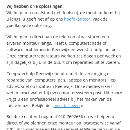
Wij hebben drie oplossingen:
Wij helpen u op afstand (telefonisch), de monteur komt bij
u langs, u geeft het af op ons
hoofdkantoor
. Vaak de
goedkoopste oplossing.
Wij helpen u direct aan de telefoon of we sturen een
ervaren monteur
langs. Heeft u computerschade of
software problemen in Reeuwijk en wenst U hulp, bel ons.
Onze computerreparateurs werken zes dagen per week en
zijn dagelijks bij u in de buurt om reparaties uit te voeren.
Computerhulp Reeuwijk helpt u met de vervanging of
reparatie van: computers, pc's, laptops en monitors. Top
advies, snel op locatie in Reeuwijk. Onze medewerkers
weten exact wat er bij uw computersysteem past. Uiteraard
krijgt u een professioneel advies bij het maken van de
juiste keuze. Bekijk hier
onze tarieven
»
Bel deze ochtend nog met 010-7602666 en we helpen u
direct of we plannen onze monteur op locatieservice vanaf
€70,- incl. diagnose en kleine reparatie! Wij helpen u in de