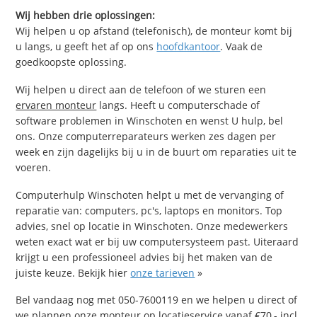
Wij hebben drie oplossingen:
Wij helpen u op afstand (telefonisch), de monteur komt bij
u langs, u geeft het af op ons
hoofdkantoor
. Vaak de
goedkoopste oplossing.
Wij helpen u direct aan de telefoon of we sturen een
ervaren monteur
langs. Heeft u computerschade of
software problemen in Winschoten en wenst U hulp, bel
ons. Onze computerreparateurs werken zes dagen per
week en zijn dagelijks bij u in de buurt om reparaties uit te
voeren.
Computerhulp Winschoten helpt u met de vervanging of
reparatie van: computers, pc's, laptops en monitors. Top
advies, snel op locatie in Winschoten. Onze medewerkers
weten exact wat er bij uw computersysteem past. Uiteraard
krijgt u een professioneel advies bij het maken van de
juiste keuze. Bekijk hier
onze tarieven
»
Bel vandaag nog met 050-7600119 en we helpen u direct of
we plannen onze monteur op locatieservice vanaf €70,- incl.