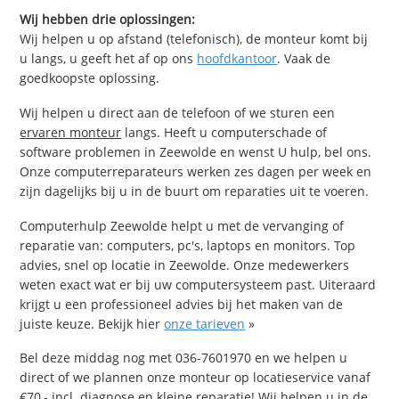
Wij hebben drie oplossingen:
Wij helpen u op afstand (telefonisch), de monteur komt bij
u langs, u geeft het af op ons
hoofdkantoor
. Vaak de
goedkoopste oplossing.
Wij helpen u direct aan de telefoon of we sturen een
ervaren monteur
langs. Heeft u computerschade of
software problemen in Zeewolde en wenst U hulp, bel ons.
Onze computerreparateurs werken zes dagen per week en
zijn dagelijks bij u in de buurt om reparaties uit te voeren.
Computerhulp Zeewolde helpt u met de vervanging of
reparatie van: computers, pc's, laptops en monitors. Top
advies, snel op locatie in Zeewolde. Onze medewerkers
weten exact wat er bij uw computersysteem past. Uiteraard
krijgt u een professioneel advies bij het maken van de
juiste keuze. Bekijk hier
onze tarieven
»
Bel deze middag nog met 036-7601970 en we helpen u
direct of we plannen onze monteur op locatieservice vanaf
€70,- incl. diagnose en kleine reparatie! Wij helpen u in de