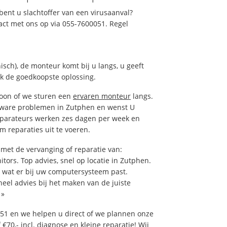
ent u slachtoffer van een virusaanval?
act met ons op via 055-7600051. Regel
isch), de monteur komt bij u langs, u geeft
ak de goedkoopste oplossing.
foon of we sturen een
ervaren monteur
langs.
tware problemen in Zutphen en wenst U
eparateurs werken zes dagen per week en
om reparaties uit te voeren.
et de vervanging of reparatie van:
tors. Top advies, snel op locatie in Zutphen.
wat er bij uw computersysteem past.
neel advies bij het maken van de juiste
»
51 en we helpen u direct of we plannen onze
€70,- incl. diagnose en kleine reparatie! Wij