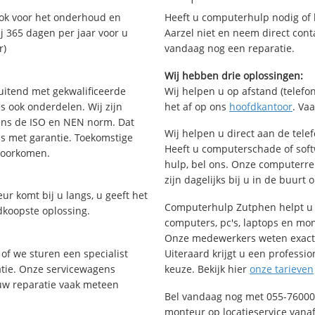
Ook voor het onderhoud en
Heeft u computerhulp nodig of b
j 365 dagen per jaar voor u
Aarzel niet en neem direct cont
r)
vandaag nog een reparatie.
Wij hebben drie oplossingen:
uitend met gekwalificeerde
Wij helpen u op afstand (telefon
s ook onderdelen. Wij zijn
het af op ons
hoofdkantoor
. Va
ens de ISO en NEN norm. Dat
Wij helpen u direct aan de tele
is met garantie. Toekomstige
Heeft u computerschade of sof
voorkomen.
hulp, bel ons. Onze computerr
zijn dagelijks bij u in de buurt 
ur komt bij u langs, u geeft het
Computerhulp Zutphen helpt u m
dkoopste oplossing.
computers, pc's, laptops en moni
Onze medewerkers weten exact 
of we sturen een specialist
Uiteraard krijgt u een professio
ratie. Onze servicewagens
keuze. Bekijk hier
onze tarieven
uw reparatie vaak meteen
Bel vandaag nog met 055-76000
monteur op locatieservice vanaf 