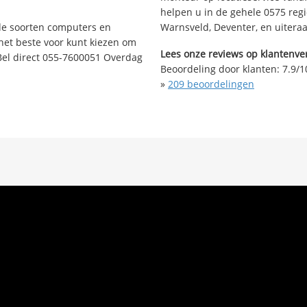
helpen u in de gehele 0575 regi
nde soorten computers en
Warnsveld, Deventer, en uitera
 het beste voor kunt kiezen om
Lees onze reviews op klantenver
Bel direct 055-7600051 Overdag
Beoordeling door klanten:
7.9
/
1
»
209
beoordelingen