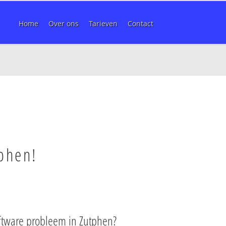
Home
Over ons
Tarieven
Contact
n
tphen!
ftware probleem in Zutphen?