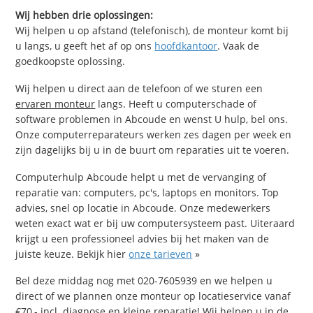
Wij hebben drie oplossingen:
Wij helpen u op afstand (telefonisch), de monteur komt bij
u langs, u geeft het af op ons
hoofdkantoor
. Vaak de
goedkoopste oplossing.
Wij helpen u direct aan de telefoon of we sturen een
ervaren monteur
langs. Heeft u computerschade of
software problemen in Abcoude en wenst U hulp, bel ons.
Onze computerreparateurs werken zes dagen per week en
zijn dagelijks bij u in de buurt om reparaties uit te voeren.
Computerhulp Abcoude helpt u met de vervanging of
reparatie van: computers, pc's, laptops en monitors. Top
advies, snel op locatie in Abcoude. Onze medewerkers
weten exact wat er bij uw computersysteem past. Uiteraard
krijgt u een professioneel advies bij het maken van de
juiste keuze. Bekijk hier
onze tarieven
»
Bel deze middag nog met 020-7605939 en we helpen u
direct of we plannen onze monteur op locatieservice vanaf
€70,- incl. diagnose en kleine reparatie! Wij helpen u in de