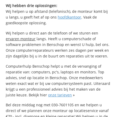
Wij hebben drie oplossingen:
Wij helpen u op afstand (telefonisch), de monteur komt bij
u langs, u geeft het af op ons
hoofdkantoor
. Vaak de
goedkoopste oplossing.
Wij helpen u direct aan de telefoon of we sturen een
ervaren monteur
langs. Heeft u computerschade of
software problemen in Benschop en wenst U hulp, bel ons.
Onze computerreparateurs werken zes dagen per week en
zijn dagelijks bij u in de buurt om reparaties uit te voeren.
Computerhulp Benschop helpt u met de vervanging of
reparatie van: computers, pc's, laptops en monitors. Top
advies, snel op locatie in Benschop. Onze medewerkers
weten exact wat er bij uw computersysteem past. Uiteraard
krijgt u een professioneel advies bij het maken van de
juiste keuze. Bekijk hier
onze tarieven
»
Bel deze middag nog met 030-7601105 en we helpen u
direct of we plannen onze monteur op locatieservice vanaf
€70,- incl. diagnose en kleine reparatie! Wij helpen u in de