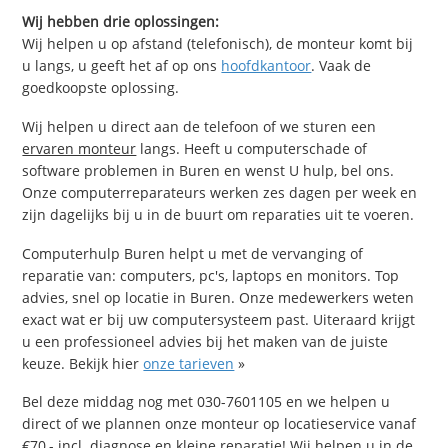
Wij hebben drie oplossingen:
Wij helpen u op afstand (telefonisch), de monteur komt bij
u langs, u geeft het af op ons
hoofdkantoor
. Vaak de
goedkoopste oplossing.
Wij helpen u direct aan de telefoon of we sturen een
ervaren monteur
langs. Heeft u computerschade of
software problemen in Buren en wenst U hulp, bel ons.
Onze computerreparateurs werken zes dagen per week en
zijn dagelijks bij u in de buurt om reparaties uit te voeren.
Computerhulp Buren helpt u met de vervanging of
reparatie van: computers, pc's, laptops en monitors. Top
advies, snel op locatie in Buren. Onze medewerkers weten
exact wat er bij uw computersysteem past. Uiteraard krijgt
u een professioneel advies bij het maken van de juiste
keuze. Bekijk hier
onze tarieven
»
Bel deze middag nog met 030-7601105 en we helpen u
direct of we plannen onze monteur op locatieservice vanaf
€70,- incl. diagnose en kleine reparatie! Wij helpen u in de