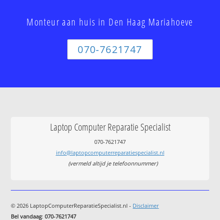
Monteur aan huis in Den Haag Mariahoeve
070-7621747
Laptop Computer Reparatie Specialist
070-7621747
info@laptopcomputerreparatiespecialist.nl
(vermeld altijd je telefoonnummer)
© 2026 LaptopComputerReparatieSpecialist.nl -
Disclaimer
Bel vandaag
:
070-7621747