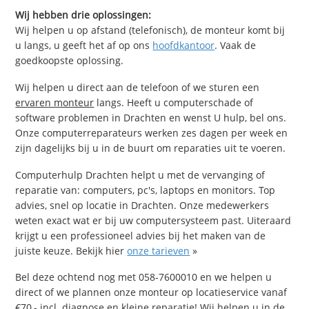
Wij hebben drie oplossingen:
Wij helpen u op afstand (telefonisch), de monteur komt bij
u langs, u geeft het af op ons
hoofdkantoor
. Vaak de
goedkoopste oplossing.
Wij helpen u direct aan de telefoon of we sturen een
ervaren monteur
langs. Heeft u computerschade of
software problemen in Drachten en wenst U hulp, bel ons.
Onze computerreparateurs werken zes dagen per week en
zijn dagelijks bij u in de buurt om reparaties uit te voeren.
Computerhulp Drachten helpt u met de vervanging of
reparatie van: computers, pc's, laptops en monitors. Top
advies, snel op locatie in Drachten. Onze medewerkers
weten exact wat er bij uw computersysteem past. Uiteraard
krijgt u een professioneel advies bij het maken van de
juiste keuze. Bekijk hier
onze tarieven
»
Bel deze ochtend nog met 058-7600010 en we helpen u
direct of we plannen onze monteur op locatieservice vanaf
€70,- incl. diagnose en kleine reparatie! Wij helpen u in de