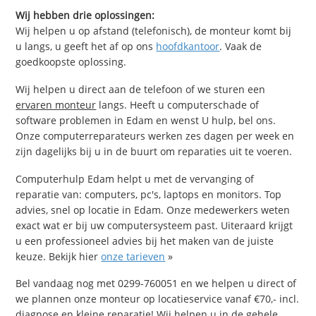
Wij hebben drie oplossingen:
Wij helpen u op afstand (telefonisch), de monteur komt bij
u langs, u geeft het af op ons
hoofdkantoor
. Vaak de
goedkoopste oplossing.
Wij helpen u direct aan de telefoon of we sturen een
ervaren monteur
langs. Heeft u computerschade of
software problemen in Edam en wenst U hulp, bel ons.
Onze computerreparateurs werken zes dagen per week en
zijn dagelijks bij u in de buurt om reparaties uit te voeren.
Computerhulp Edam helpt u met de vervanging of
reparatie van: computers, pc's, laptops en monitors. Top
advies, snel op locatie in Edam. Onze medewerkers weten
exact wat er bij uw computersysteem past. Uiteraard krijgt
u een professioneel advies bij het maken van de juiste
keuze. Bekijk hier
onze tarieven
»
Bel vandaag nog met 0299-760051 en we helpen u direct of
we plannen onze monteur op locatieservice vanaf €70,- incl.
diagnose en kleine reparatie! Wij helpen u in de gehele