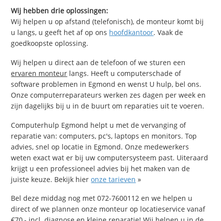
Wij hebben drie oplossingen:
Wij helpen u op afstand (telefonisch), de monteur komt bij
u langs, u geeft het af op ons
hoofdkantoor
. Vaak de
goedkoopste oplossing.
Wij helpen u direct aan de telefoon of we sturen een
ervaren monteur
langs. Heeft u computerschade of
software problemen in Egmond en wenst U hulp, bel ons.
Onze computerreparateurs werken zes dagen per week en
zijn dagelijks bij u in de buurt om reparaties uit te voeren.
Computerhulp Egmond helpt u met de vervanging of
reparatie van: computers, pc's, laptops en monitors. Top
advies, snel op locatie in Egmond. Onze medewerkers
weten exact wat er bij uw computersysteem past. Uiteraard
krijgt u een professioneel advies bij het maken van de
juiste keuze. Bekijk hier
onze tarieven
»
Bel deze middag nog met 072-7600112 en we helpen u
direct of we plannen onze monteur op locatieservice vanaf
€70,- incl. diagnose en kleine reparatie! Wij helpen u in de