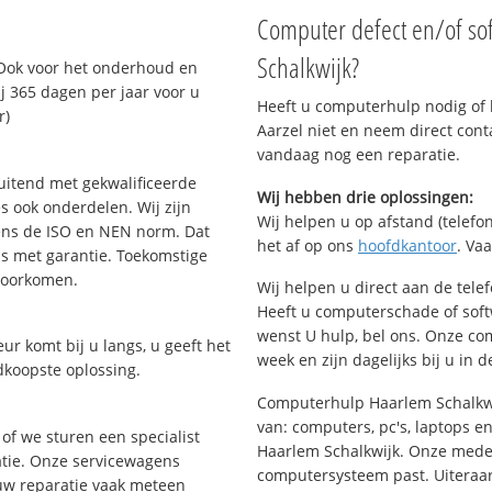
Computer defect en/of so
Schalkwijk?
Ook voor het onderhoud en
j 365 dagen per jaar voor u
Heeft u computerhulp nodig of b
r)
Aarzel niet en neem direct cont
vandaag nog een reparatie.
uitend met gekwalificeerde
Wij hebben drie oplossingen:
s ook onderdelen. Wij zijn
Wij helpen u op afstand (telefon
ens de ISO en NEN norm. Dat
het af op ons
hoofdkantoor
. Va
is met garantie. Toekomstige
voorkomen.
Wij helpen u direct aan de tele
Heeft u computerschade of sof
wenst U hulp, bel ons. Onze c
ur komt bij u langs, u geeft het
week en zijn dagelijks bij u in 
dkoopste oplossing.
Computerhulp Haarlem Schalkwij
van: computers, pc's, laptops en
of we sturen een specialist
Haarlem Schalkwijk. Onze mede
ratie. Onze servicewagens
computersysteem past. Uiteraard
uw reparatie vaak meteen