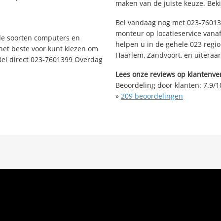
maken van de juiste keuze. Beki
Bel vandaag nog met 023-76013
monteur op locatieservice vanaf 
nde soorten computers en
helpen u in de gehele 023 regi
 het beste voor kunt kiezen om
Haarlem, Zandvoort, en uiteraa
Bel direct 023-7601399 Overdag
Lees onze reviews op klantenver
Beoordeling door klanten:
7.9
/
1
»
209
beoordelingen