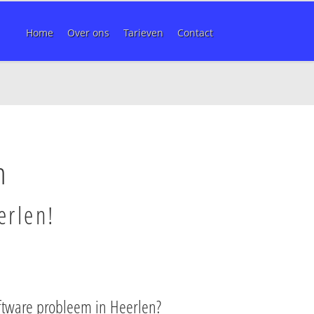
Home
Over ons
Tarieven
Contact
n
erlen!
ftware probleem in Heerlen?