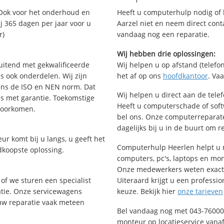
Ook voor het onderhoud en
Heeft u computerhulp nodig of b
j 365 dagen per jaar voor u
Aarzel niet en neem direct cont
r)
vandaag nog een reparatie.
Wij hebben drie oplossingen:
uitend met gekwalificeerde
Wij helpen u op afstand (telefon
s ook onderdelen. Wij zijn
het af op ons
hoofdkantoor
. Va
ens de ISO en NEN norm. Dat
Wij helpen u direct aan de tele
is met garantie. Toekomstige
Heeft u computerschade of sof
voorkomen.
bel ons. Onze computerreparat
dagelijks bij u in de buurt om r
ur komt bij u langs, u geeft het
Computerhulp Heerlen helpt u m
dkoopste oplossing.
computers, pc's, laptops en moni
Onze medewerkers weten exact 
of we sturen een specialist
Uiteraard krijgt u een professio
ratie. Onze servicewagens
keuze. Bekijk hier
onze tarieven
uw reparatie vaak meteen
Bel vandaag nog met 043-76000
monteur op locatieservice vanaf 