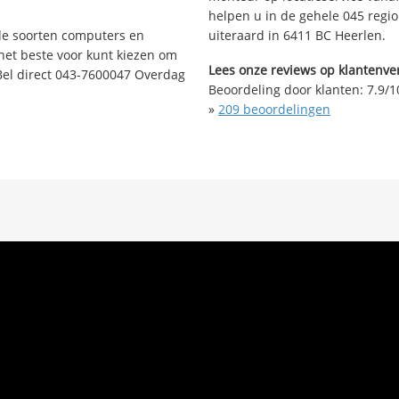
helpen u in de gehele 045 regi
nde soorten computers en
uiteraard in 6411 BC Heerlen.
 het beste voor kunt kiezen om
Lees onze reviews op klantenver
Bel direct 043-7600047 Overdag
Beoordeling door klanten:
7.9
/
1
»
209
beoordelingen