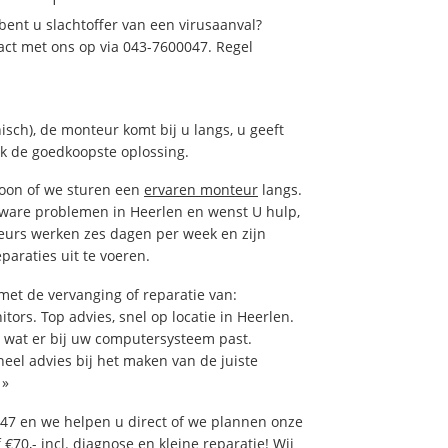
ent u slachtoffer van een virusaanval?
act met ons op via 043-7600047. Regel
isch), de monteur komt bij u langs, u geeft
ak de goedkoopste oplossing.
foon of we sturen een
ervaren monteur
langs.
tware problemen in Heerlen en wenst U hulp,
eurs werken zes dagen per week en zijn
eparaties uit te voeren.
et de vervanging of reparatie van:
tors. Top advies, snel op locatie in Heerlen.
wat er bij uw computersysteem past.
neel advies bij het maken van de juiste
»
47 en we helpen u direct of we plannen onze
€70,- incl. diagnose en kleine reparatie! Wij