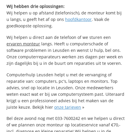
Wij hebben drie oplossingen:
Wij helpen u op afstand (telefonisch), de monteur komt bij
u langs, u geeft het af op ons
hoofdkantoor
. Vaak de
goedkoopste oplossing.
Wij helpen u direct aan de telefoon of we sturen een
ervaren monteur
langs. Heeft u computerschade of
software problemen in Leusden en wenst U hulp, bel ons.
Onze computerreparateurs werken zes dagen per week en
zijn dagelijks bij u in de buurt om reparaties uit te voeren.
Computerhulp Leusden helpt u met de vervanging of
reparatie van: computers, pc's, laptops en monitors. Top
advies, snel op locatie in Leusden. Onze medewerkers
weten exact wat er bij uw computersysteem past. Uiteraard
krijgt u een professioneel advies bij het maken van de
juiste keuze. Bekijk hier
onze tarieven
»
Bel deze avond nog met 033-7600242 en we helpen u direct
of we plannen onze monteur op locatieservice vanaf €70,-
incl. diagnose en kleine reparatie! Wij helpen u in de