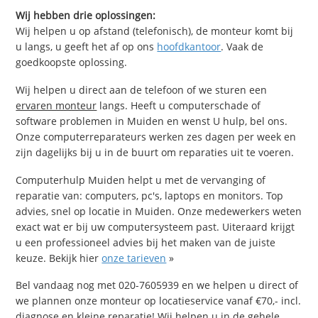
Wij hebben drie oplossingen:
Wij helpen u op afstand (telefonisch), de monteur komt bij
u langs, u geeft het af op ons
hoofdkantoor
. Vaak de
goedkoopste oplossing.
Wij helpen u direct aan de telefoon of we sturen een
ervaren monteur
langs. Heeft u computerschade of
software problemen in Muiden en wenst U hulp, bel ons.
Onze computerreparateurs werken zes dagen per week en
zijn dagelijks bij u in de buurt om reparaties uit te voeren.
Computerhulp Muiden helpt u met de vervanging of
reparatie van: computers, pc's, laptops en monitors. Top
advies, snel op locatie in Muiden. Onze medewerkers weten
exact wat er bij uw computersysteem past. Uiteraard krijgt
u een professioneel advies bij het maken van de juiste
keuze. Bekijk hier
onze tarieven
»
Bel vandaag nog met 020-7605939 en we helpen u direct of
we plannen onze monteur op locatieservice vanaf €70,- incl.
diagnose en kleine reparatie! Wij helpen u in de gehele