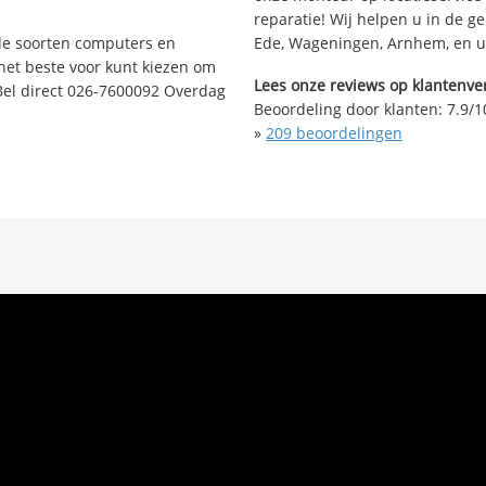
reparatie! Wij helpen u in de g
nde soorten computers en
Ede, Wageningen, Arnhem, en u
 het beste voor kunt kiezen om
Lees onze reviews op klantenver
Bel direct 026-7600092 Overdag
Beoordeling door klanten:
7.9
/
1
»
209
beoordelingen