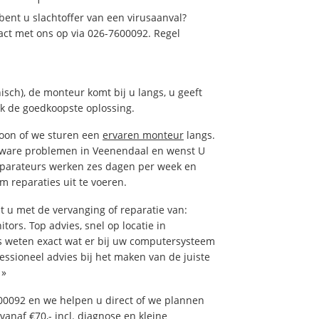
ent u slachtoffer van een virusaanval?
act met ons op via 026-7600092. Regel
isch), de monteur komt bij u langs, u geeft
ak de goedkoopste oplossing.
foon of we sturen een
ervaren monteur
langs.
tware problemen in Veenendaal en wenst U
eparateurs werken zes dagen per week en
om reparaties uit te voeren.
u met de vervanging of reparatie van:
tors. Top advies, snel op locatie in
weten exact wat er bij uw computersysteem
fessioneel advies bij het maken van de juiste
»
00092 en we helpen u direct of we plannen
vanaf €70,- incl. diagnose en kleine