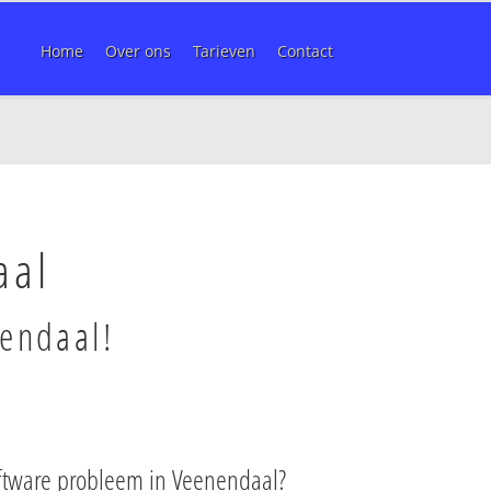
Home
Over ons
Tarieven
Contact
aal
nendaal!
ftware probleem in Veenendaal?