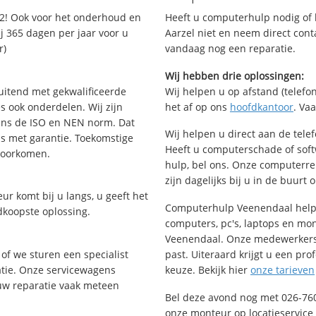
2! Ook voor het onderhoud en
Heeft u computerhulp nodig of b
j 365 dagen per jaar voor u
Aarzel niet en neem direct cont
r)
vandaag nog een reparatie.
Wij hebben drie oplossingen:
uitend met gekwalificeerde
Wij helpen u op afstand (telefon
s ook onderdelen. Wij zijn
het af op ons
hoofdkantoor
. Va
ens de ISO en NEN norm. Dat
Wij helpen u direct aan de tele
is met garantie. Toekomstige
Heeft u computerschade of sof
voorkomen.
hulp, bel ons. Onze computerr
zijn dagelijks bij u in de buurt 
ur komt bij u langs, u geeft het
Computerhulp Veenendaal helpt 
dkoopste oplossing.
computers, pc's, laptops en moni
Veenendaal. Onze medewerkers 
of we sturen een specialist
past. Uiteraard krijgt u een pro
ratie. Onze servicewagens
keuze. Bekijk hier
onze tarieven
uw reparatie vaak meteen
Bel deze avond nog met 026-76
onze monteur op locatieservice 