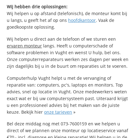
Wij hebben drie oplossingen:
Wij helpen u op afstand (telefonisch), de monteur komt bij
u langs, u geeft het af op ons
hoofdkantoor
. Vaak de
goedkoopste oplossing.
Wij helpen u direct aan de telefoon of we sturen een
ervaren monteur
langs. Heeft u computerschade of
software problemen in Vught en wenst U hulp, bel ons.
Onze computerreparateurs werken zes dagen per week en
zijn dagelijks bij u in de buurt om reparaties uit te voeren.
Computerhulp Vught helpt u met de vervanging of
reparatie van: computers, pc's, laptops en monitors. Top
advies, snel op locatie in Vught. Onze medewerkers weten
exact wat er bij uw computersysteem past. Uiteraard krijgt
u een professioneel advies bij het maken van de juiste
keuze. Bekijk hier
onze tarieven
»
Bel deze middag nog met 073-7600159 en we helpen u
direct of we plannen onze monteur op locatieservice vanaf
€70,- incl. diagnose en kleine reparatie! Wij helpen u in de