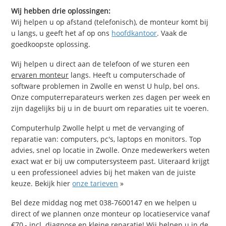
Wij hebben drie oplossingen:
Wij helpen u op afstand (telefonisch), de monteur komt bij
u langs, u geeft het af op ons
hoofdkantoor
. Vaak de
goedkoopste oplossing.
Wij helpen u direct aan de telefoon of we sturen een
ervaren monteur
langs. Heeft u computerschade of
software problemen in Zwolle en wenst U hulp, bel ons.
Onze computerreparateurs werken zes dagen per week en
zijn dagelijks bij u in de buurt om reparaties uit te voeren.
Computerhulp Zwolle helpt u met de vervanging of
reparatie van: computers, pc's, laptops en monitors. Top
advies, snel op locatie in Zwolle. Onze medewerkers weten
exact wat er bij uw computersysteem past. Uiteraard krijgt
u een professioneel advies bij het maken van de juiste
keuze. Bekijk hier
onze tarieven
»
Bel deze middag nog met 038-7600147 en we helpen u
direct of we plannen onze monteur op locatieservice vanaf
€70,- incl. diagnose en kleine reparatie! Wij helpen u in de